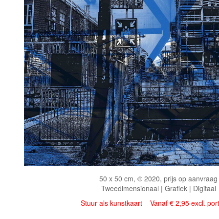
50 x 50 cm, © 2020, prijs op aanvraag
Tweedimensionaal | Grafiek | Digitaal
Stuur als kunstkaart
Vanaf € 2,95 excl. por