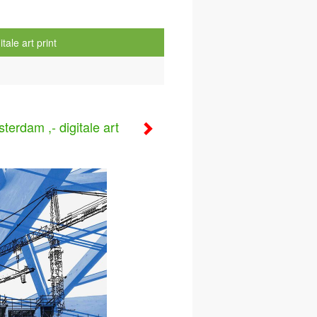
ale art print
erdam ,- digitale art