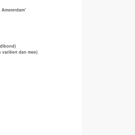
, Amsterdam'
p dibond)
s variëert dan mee)